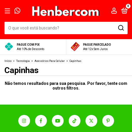
0
PAGUE COM PIX
PAGUE PARCELADO
Até 10% de Desconto
Até 12x Sem Juros
Início
>
Tecnologia
>
Acessórios Para Celular
>
Capinhas
Capinhas
Não temos resultados para sua pesquisa. Por favor, tente com
outros filtros.