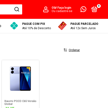
0
Olá!
Faça login
Ou cadastre-se
PAGUE COM PIX
PAGUE PARCELADO
RASTREAR PEDIDO
Até 10% de Desconto
Até 12x Sem Juros
Ordenar
Xiaomi POCO C65 Versão
Global
-
21
%
OFF