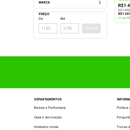
MARCA
R$1.4
R$1.890
R$1.34
PREÇO
12
x
de
R$
De
Até
APLICAR
DEPARTAMENTOS
INFORM
Beleza e Perfumaria
Politica
Casa e decoração
Pergunt
Vestuário moda
Trocas 