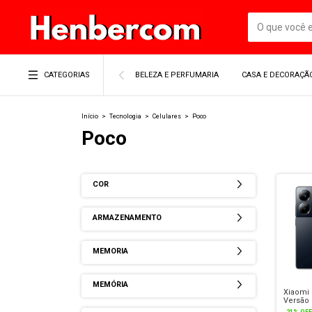
CATEGORIAS
BELEZA E PERFUMARIA
CASA E DECORAÇÃ
Início
>
Tecnologia
>
Celulares
>
Poco
Poco
COR
ARMAZENAMENTO
MEMORIA
MEMÓRIA
Xiaomi
Versão
256GB 
-
21
%
OFF