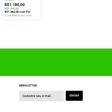
R$1.180,00
R$1.491,00
R$1.062,00
com
Pix
12
x
de
R$98,33
sem juros
NEWSLETTER