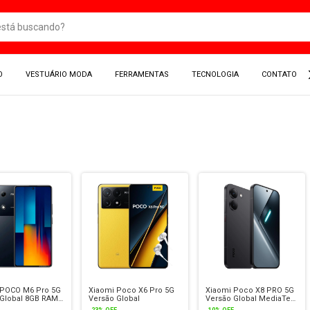
O
VESTUÁRIO MODA
FERRAMENTAS
TECNOLOGIA
CONTATO
 POCO M6 Pro 5G
Xiaomi Poco X6 Pro 5G
Xiaomi Poco X8 PRO 5G
 Global 8GB RAM
Versão Global
Versão Global MediaTek
ou 12GB 512GB
Dimensity 8500-Ultra
-
23
%
OFF
-
10
%
OFF