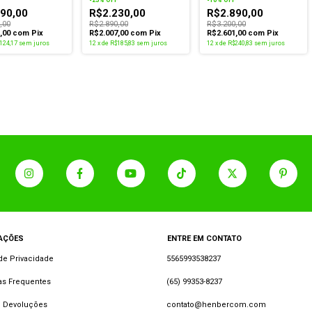
Bateria 6500mAh Câmera
90,00
R$2.230,00
R$2.890,00
50MP
,00
R$2.890,00
R$3.200,00
1,00
com
Pix
R$2.007,00
com
Pix
R$2.601,00
com
Pix
124,17
sem juros
12
x
de
R$185,83
sem juros
12
x
de
R$240,83
sem juros
AÇÕES
ENTRE EM CONTATO
 de Privacidade
5565993538237
as Frequentes
(65) 99353-8237
e Devoluções
contato@henbercom.com