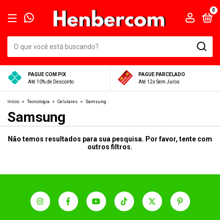
0
PAGUE COM PIX
PAGUE PARCELADO
Até 10% de Desconto
Até 12x Sem Juros
Início
>
Tecnologia
>
Celulares
>
Samsung
Samsung
Não temos resultados para sua pesquisa. Por favor, tente com
outros filtros.