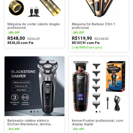
Máquina de cortar cabelo dragão
Maquina De Barbear 3 Em 1
profissional.
proficional
-
28
%
OFF
-
29
%
OFF
R$48,00
R$119,90
R$66,29
R$168,90
R$43,20
com
Pix
R$107,91
com
Pix
2
x
de
R$59,95
sem juros
Barbeador rotativo elétrico
Kemei-Pusher profissional, com
Enchen Blackstone, lâmina
display digital
flutuante 3D
-
51
%
OFF
-
22
%
OFF