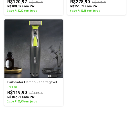
R$120,97
R$278,90
R$246,00
R$359,00
R$108,87
com
Pix
R$251,01
com
Pix
3
x
de
R$40,32
sem juros
6
x
de
R$46,48
sem juros
Barbeador Elétrico Recarregável
-
20
%
OFF
R$119,90
R$149,90
R$107,91
com
Pix
2
x
de
R$59,95
sem juros