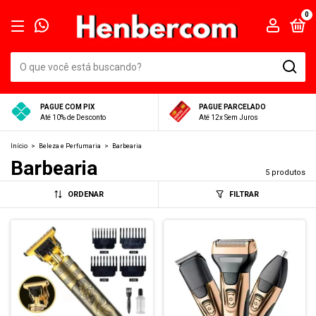
0
PAGUE COM PIX
PAGUE PARCELADO
Até 10% de Desconto
Até 12x Sem Juros
Início
>
Beleza e Perfumaria
>
Barbearia
Barbearia
5 produtos
ORDENAR
FILTRAR