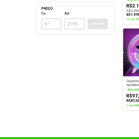
Prova 
R$2.1
PREÇO
R$2.990
De
Até
R$1.97
12
x
de
R$
APLICAR
Caixinh
speaker
-
35
%
OFF
R$97
R$87,3
2
x
de
R$4