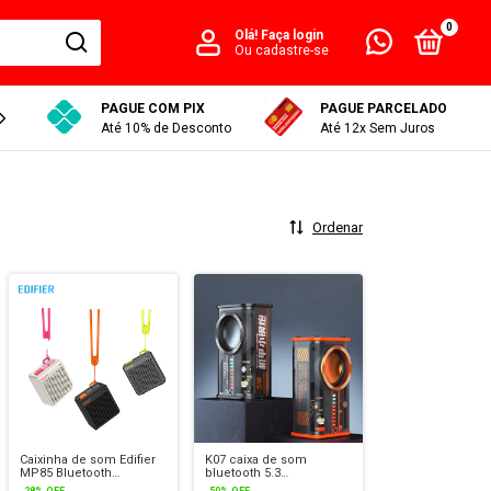
0
Olá!
Faça login
Ou cadastre-se
PAGUE COM PIX
PAGUE PARCELADO
RASTREAR PEDIDO
Até 10% de Desconto
Até 12x Sem Juros
Ordenar
Caixinha de som Edifier
K07 caixa de som
MP85 Bluetooth
bluetooth 5.3
Camping
transparente com RGB
-
28
%
OFF
-
50
%
OFF