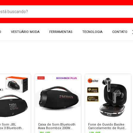
O
VESTUÁRIO MODA
FERRAMENTAS
TECNOLOGIA
CONTATO
de Som JBL
Caixa de Som Bluetooth
Fone de Ouvido Basike
x 3 Bluetooth
Aiwa Boombox 200W
Cancelamento de Ruído
 Original 180W à
IP66 Preto Grave Forte
Bluetooth V5.4 TWS
-
20
%
OFF
-
19
%
OFF