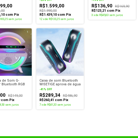
de Água
Bateria Longa BS-01B
Controle por Toque 4
99,00
R$1.599,00
R$136,90
Microfones Redução de
R$169,90
Ruído em Chamadas
,00
R$1.990,00
R$123,21
com
Pix
9,10
com
Pix
R$1.439,10
com
Pix
3
x
de
R$45,63
sem juros
183,25
sem juros
12
x
de
R$133,25
sem juros
a de Som G-
Caixa de som Bluetooth
 Bluetooth RGB
WISETIGE aprova de água
-
41
%
OFF
,00
R$289,34
R$149,00
R$486,90
0
com
Pix
R$260,41
com
Pix
8,50
sem juros
7
x
de
R$41,33
sem juros