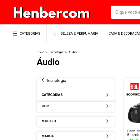
CATEGORIAS
BELEZA E PERFUMARIA
CASA E DECORAÇÃ
Início
>
Tecnologia
>
Áudio
Áudio
Tecnologia
CATEGORIAS
COR
MODELO
Caixa 
Boombo
MARCA
Portátil
-
26
%
OFF