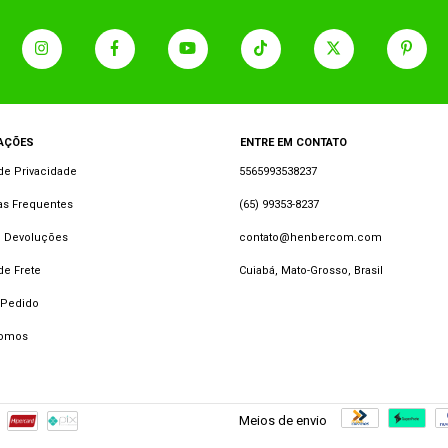
AÇÕES
ENTRE EM CONTATO
 de Privacidade
5565993538237
as Frequentes
(65) 99353-8237
e Devoluções
contato@henbercom.com
 de Frete
Cuiabá, Mato-Grosso, Brasil
 Pedido
omos
Meios de envio