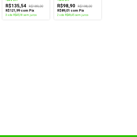
R$135,54
R$98,90
R$189,00
R$198,00
R$121,99
com
Pix
R$89,01
com
Pix
3
x
de
R$45,18
sem juros
2
x
de
R$49,45
sem juros